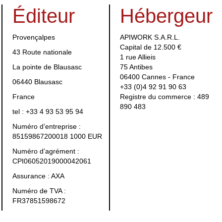
Éditeur
Hébergeur
Provençalpes
APIWORK S.A.R.L.
Capital de 12.500 €
43 Route nationale
1 rue Allieis
La pointe de Blausasc
75 Antibes
06400 Cannes - France
06440 Blausasc
+33 (0)4 92 91 90 63
France
Registre du commerce : 489
890 483
tel : +33 4 93 53 95 94
Numéro d’entreprise :
85159867200018 1000 EUR
Numéro d’agrément :
CPI06052019000042061
Assurance : AXA
Numéro de TVA :
FR37851598672