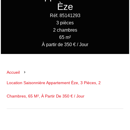
Èze
Réf. 85141293
3 pièces
2 chambres
65 m²
À partir de 350 € / Jour
Accueil
Location Saisonnière Appartement Èze, 3 Pièces, 2
Chambres, 65 M², À Partir De 350 € / Jour