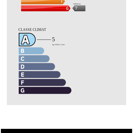
kWh/m².an
?