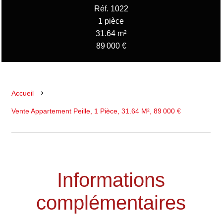
Réf. 1022
1 pièce
31.64 m²
89 000 €
Accueil
Vente Appartement Peille, 1 Pièce, 31.64 M², 89 000 €
Informations
complémentaires