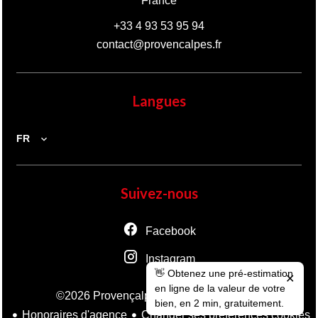
France
+33 4 93 53 95 94
contact@provencalpes.fr
Langues
FR
Suivez-nous
Facebook
Instagram
👋 Obtenez une pré-estimation
✕
en ligne de la valeur de votre
Mentions légales
©2026 Provençalpes
bien, en 2 min, gratuitement.
Honoraires d'agence
Changer ses préférences cookies