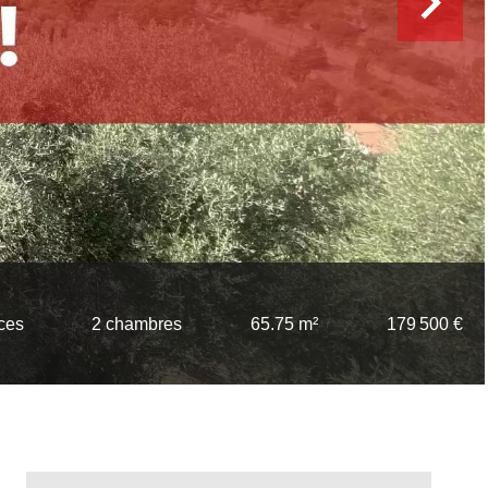
ces
2 chambres
65.75 m²
179 500 €