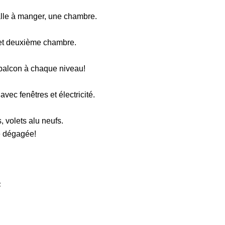
alle à manger, une chambre.
et deuxième chambre.
 balcon à chaque niveau!
vec fenêtres et électricité.
, volets alu neufs.
e dégagée!
F