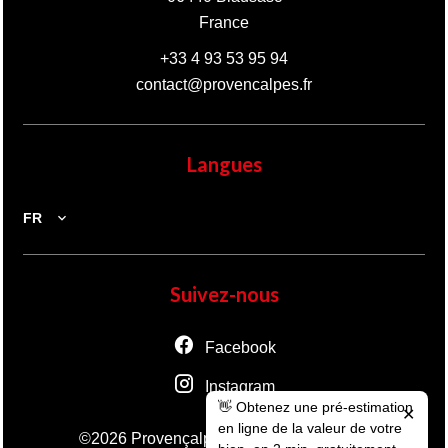
France
+33 4 93 53 95 94
contact@provencalpes.fr
Langues
FR
Suivez-nous
Facebook
Instagram
👋 Obtenez une pré-estimation
✕
en ligne de la valeur de votre
Mentions légales
©2026 Provençalpes