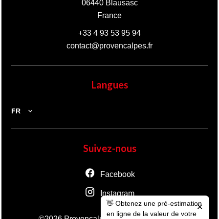
06440
Blausasc
France
+33 4 93 53 95 94
contact@provencalpes.fr
Langues
FR
Suivez-nous
Facebook
Instagram
👋 Obtenez une pré-estimation
✕
en ligne de la valeur de votre
Mentions légales
©2026 Provençalpes