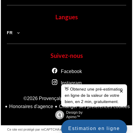
Langues
FR
Suivez-nous
Facebook
Instagram
👋 Obtenez une pré-estimation
✕
en ligne de la valeur de votre
Mentions légales
©2026 Provençalpes
bien, en 2 min, gratuitement.
Honoraires d'agence
Changer ses préférences cookies
Design by
Apimo™
Estimation en ligne
Ce site est protégé par reCAPTCHA et les règles de
confidentialité
et les
conditions