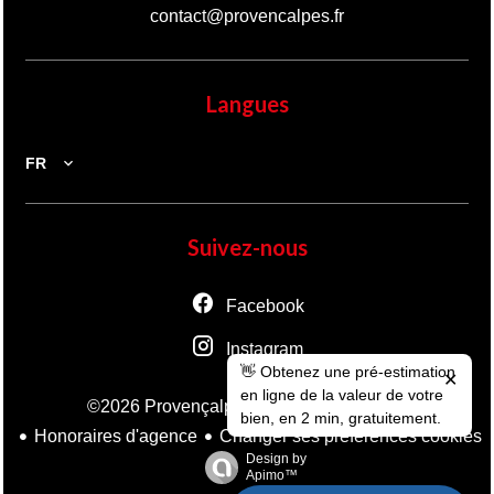
contact@provencalpes.fr
Langues
FR
Suivez-nous
Facebook
Instagram
👋 Obtenez une pré-estimation
✕
en ligne de la valeur de votre
Mentions légales
©2026 Provençalpes
bien, en 2 min, gratuitement.
Honoraires d'agence
Changer ses préférences cookies
Design by
Apimo™