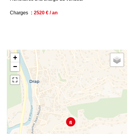
Charges
2520 € / an
+
−