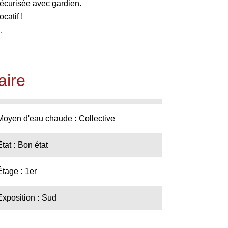
sécurisée avec gardien.
catif !
.
ire
Moyen d'eau chaude
Collective
État
Bon état
Étage
1er
Exposition
Sud