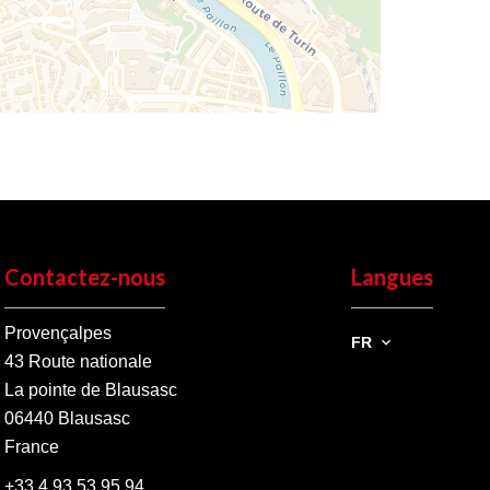
Contactez-nous
Langues
Provençalpes
FR
43 Route nationale
La pointe de Blausasc
06440
Blausasc
France
+33 4 93 53 95 94