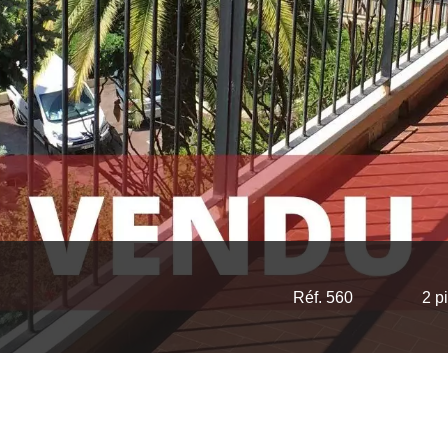
Réf. 560
2 p