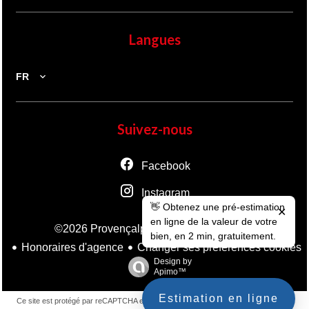
Langues
FR
Suivez-nous
Facebook
Instagram
👋 Obtenez une pré-estimation
✕
en ligne de la valeur de votre
Mentions légales
©2026 Provençalpes
bien, en 2 min, gratuitement.
Honoraires d'agence
Changer ses préférences cookies
Design by
Apimo™
Estimation en ligne
Ce site est protégé par reCAPTCHA et les règles de
confidentialité
et les
conditions