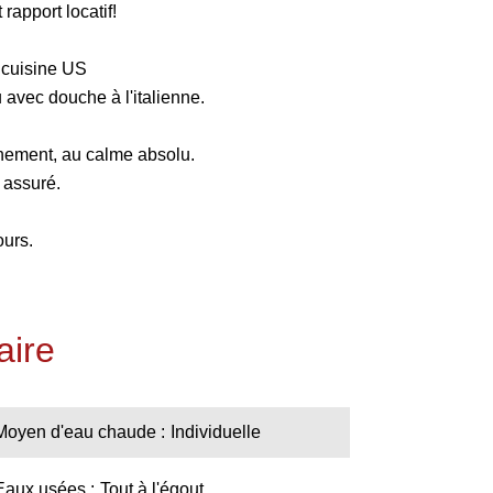
rapport locatif!
 cuisine US
u avec douche à l'italienne.
nement, au calme absolu.
assuré.
ours.
ire
Moyen d'eau chaude
Individuelle
Eaux usées
Tout à l'égout