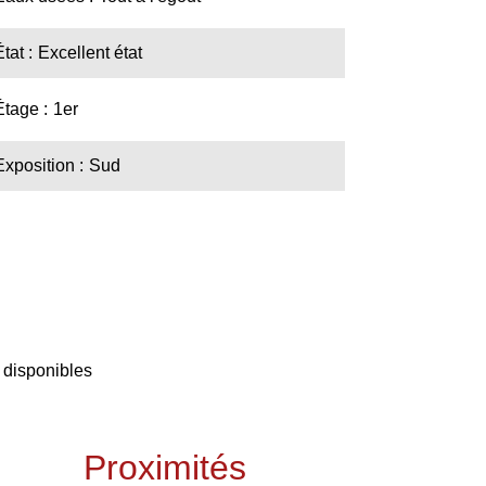
État
Excellent état
Étage
1er
Exposition
Sud
 disponibles
Proximités