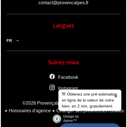
contact@provencalpes.fr
Langues
FR
Suivez-nous
Facebook
Instagram
👋 Obtenez une pré-estimation
✕
en ligne de la valeur de votre
Mentions légales
©2026 Provençalpes
bien, en 2 min, gratuitement.
Honoraires d'agence
Changer ses préférences cookies
Design by
Apimo™