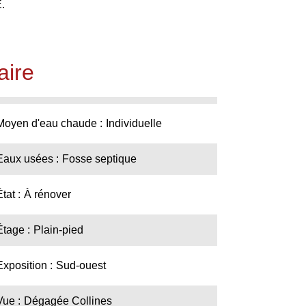
.
ire
Moyen d'eau chaude
Individuelle
Eaux usées
Fosse septique
État
À rénover
Étage
Plain-pied
Exposition
Sud-ouest
Vue
Dégagée Collines