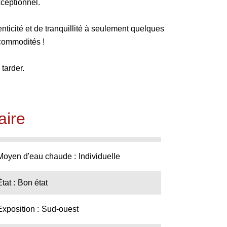
xceptionnel.
ticité et de tranquillité à seulement quelques
commodités !
 tarder.
ire
Moyen d'eau chaude
Individuelle
État
Bon état
Exposition
Sud-ouest