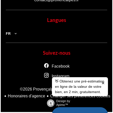
Langues
FR
Suivez-nous
Facebook
Instagram
👋 Obtenez une pré-estimation
✕
en ligne de la valeur de votre
Mentions légales
©2026 Provençalpes
bien, en 2 min, gratuitement.
Honoraires d'agence
Changer ses préférences cookies
Design by
Apimo™