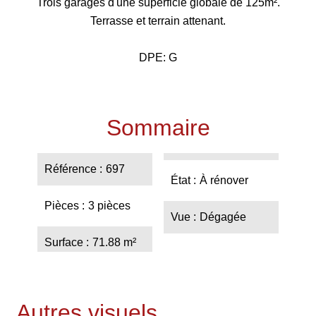
Trois garages d'une superficie globale de 125m².
Terrasse et terrain attenant.
DPE: G
Sommaire
Référence
697
État
À rénover
Pièces
3 pièces
Vue
Dégagée
Surface
71.88 m²
Autres visuels