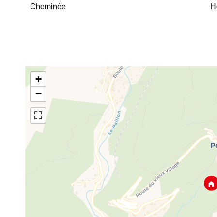
Cheminée
H
+
−