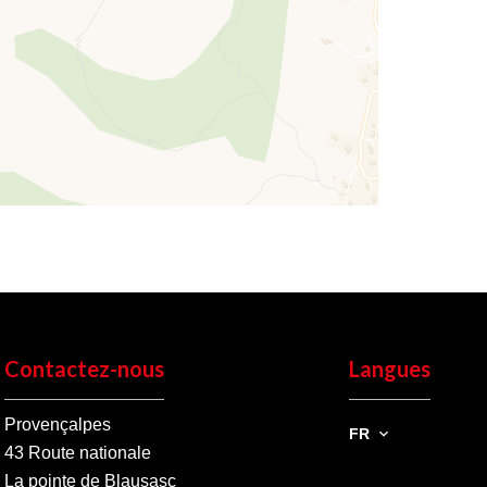
Contactez-nous
Langues
Provençalpes
FR
43 Route nationale
La pointe de Blausasc