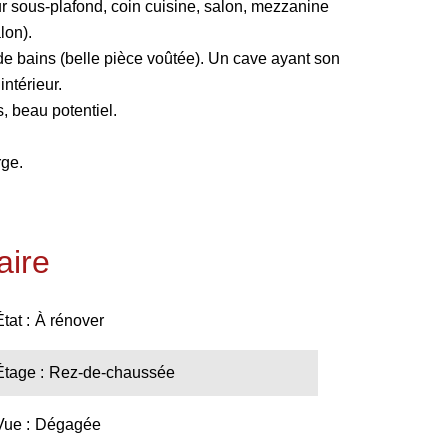
r sous-plafond, coin cuisine, salon, mezzanine
lon).
de bains (belle pièce voûtée). Un cave ayant son
intérieur.
s, beau potentiel.
rge.
ire
État
À rénover
Étage
Rez-de-chaussée
Vue
Dégagée