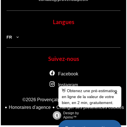
Langues
FR
Suivez-nous
Facebook
Instagram
👋 Obtenez une pré-estimation
✕
en ligne de la valeur de votre
Mentions légales
©2026 Provençalpes
bien, en 2 min, gratuitement.
Honoraires d'agence
Changer ses préférences cookies
Design by
Apimo™