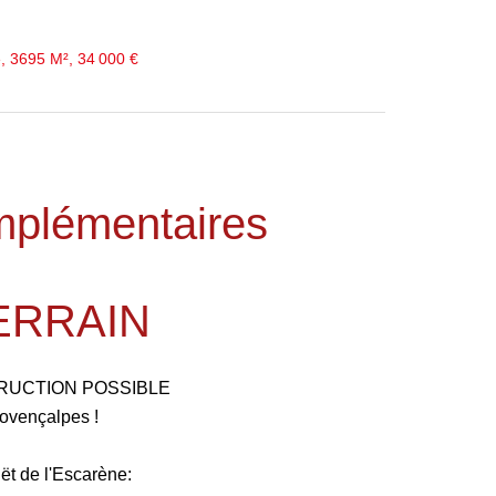
e, 3695 M², 34 000 €
mplémentaires
ERRAIN
TRUCTION POSSIBLE
ovençalpes !
t de l'Escarène: