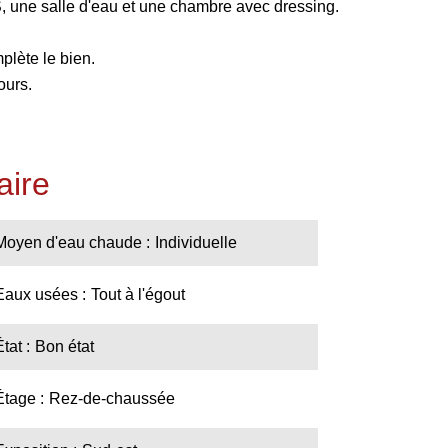
 une salle d'eau et une chambre avec dressing.
plète le bien.
ours.
ire
Moyen d'eau chaude
Individuelle
Eaux usées
Tout à l'égout
État
Bon état
Étage
Rez-de-chaussée