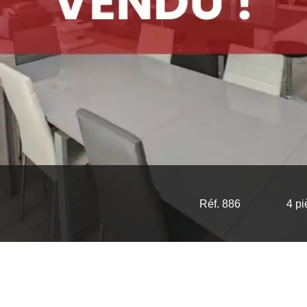
Réf. 886
4 p