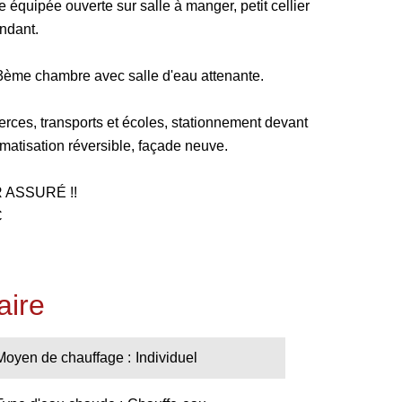
e équipée ouverte sur salle à manger, petit cellier
ndant.
 3ème chambre avec salle d'eau attenante.
ces, transports et écoles, stationnement devant
limatisation réversible, façade neuve.
ASSURÉ !!
C
ire
Moyen de chauffage
Individuel